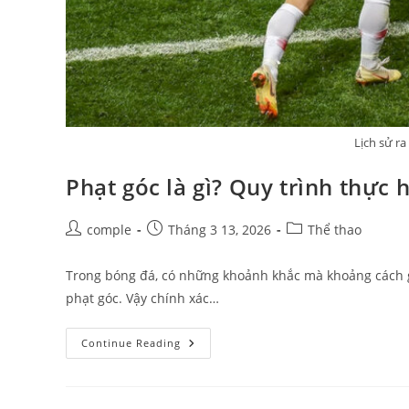
Lịch sử ra
Phạt góc là gì? Quy trình thực 
Post
Post
Post
comple
Tháng 3 13, 2026
Thể thao
author:
published:
category:
Trong bóng đá, có những khoảnh khắc mà khoảng cách g
phạt góc. Vậy chính xác…
Phạt
Continue Reading
Góc
Là
Gì?
Quy
Trình