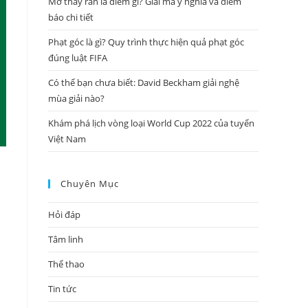
Mơ thấy rắn là điềm gì? Giải mã ý nghĩa và điềm
báo chi tiết
Phạt góc là gì? Quy trình thực hiện quả phạt góc
đúng luật FIFA
Có thể bạn chưa biết: David Beckham giải nghệ
mùa giải nào?
Khám phá lịch vòng loại World Cup 2022 của tuyển
Việt Nam
Chuyên Mục
Hỏi đáp
Tâm linh
Thể thao
Tin tức