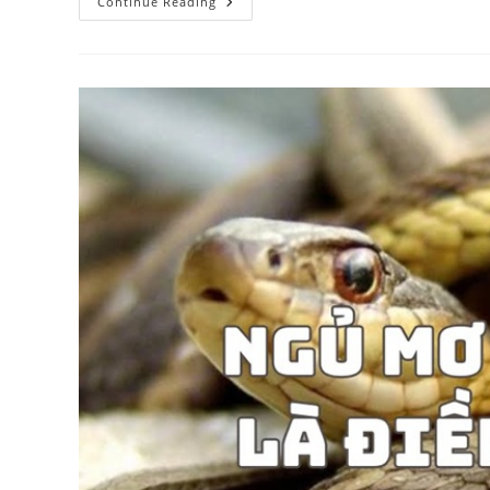
Mơ
Continue Reading
Thấy
Chó
Đánh
Con
Gì?
Giải
Mã
Giấc
Mơ
Dưới
Mọi
Góc
Nhìn