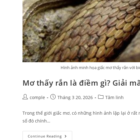
Hình ảnh minh họa giấc mơ thấy rắn với bi
Mơ thấy rắn là điềm gì? Giải mã
Post
Post
Post
comple
Tháng 3 20, 2026
Tâm linh
author:
published:
category:
Trong thế giới giấc mơ, có những hình ảnh lặp lại ở rất
số đó chính…
Mơ
Continue Reading