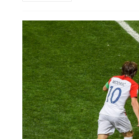
Thấy
Rắn
Là
Điềm
Gì?
Giải
Mã
Ý
Nghĩa
Và
Điềm
Báo
Chi
Tiết