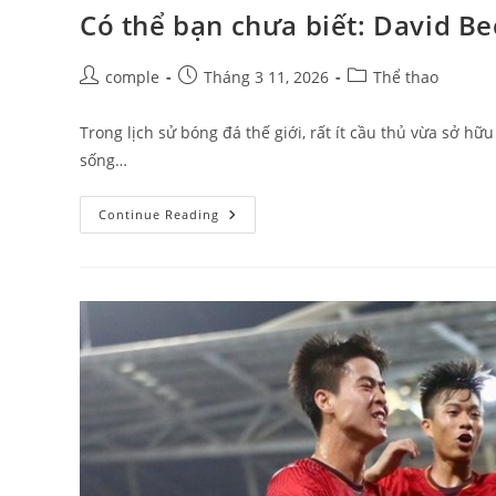
Thực
Có thể bạn chưa biết: David B
Hiện
Quả
Phạt
Góc
Post
Post
Post
comple
Tháng 3 11, 2026
Thể thao
Đúng
author:
published:
category:
Luật
FIFA
Trong lịch sử bóng đá thế giới, rất ít cầu thủ vừa sở hữ
sống…
Có
Continue Reading
Thể
Bạn
Chưa
Biết:
David
Beckham
Giải
Nghệ
Mùa
Giải
Nào?