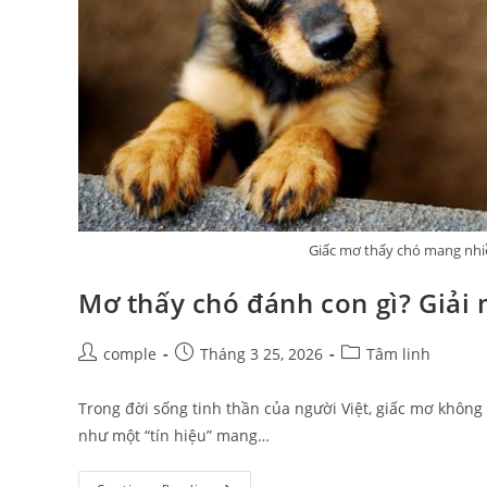
Giấc mơ thấy chó mang nhiề
Mơ thấy chó đánh con gì? Giải
Post
Post
Post
comple
Tháng 3 25, 2026
Tâm linh
author:
published:
category:
Trong đời sống tinh thần của người Việt, giấc mơ khôn
như một “tín hiệu” mang…