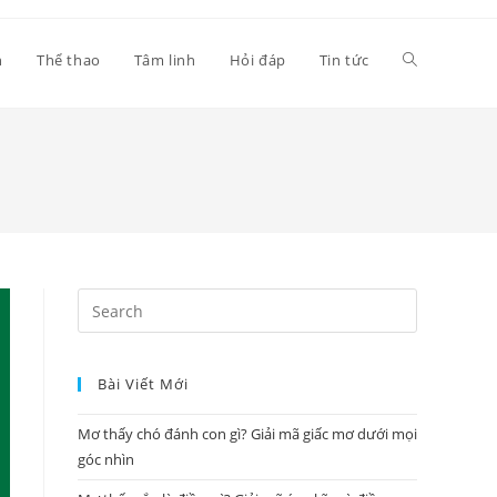
Toggle
h
Thể thao
Tâm linh
Hỏi đáp
Tin tức
website
search
Press
Escape
to
Bài Viết Mới
close
the
Mơ thấy chó đánh con gì? Giải mã giấc mơ dưới mọi
search
góc nhìn
panel.