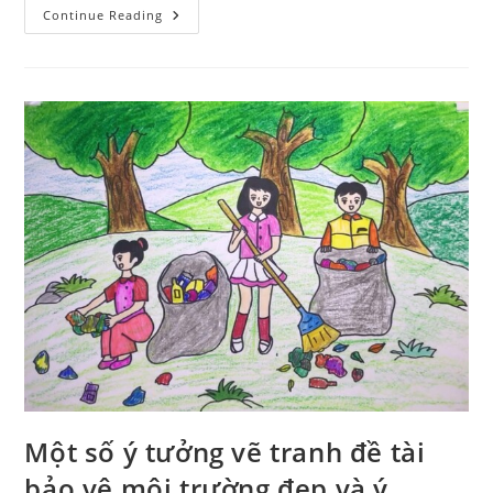
Ý
Continue Reading
Nghĩa
Hình
Xăm
Chữ
Nhẫn
Ít
Người
Biết.
Những
Hình
Xăm
Chữ
Nhẫn
Đẹp
Một số ý tưởng vẽ tranh đề tài
bảo vệ môi trường đẹp và ý