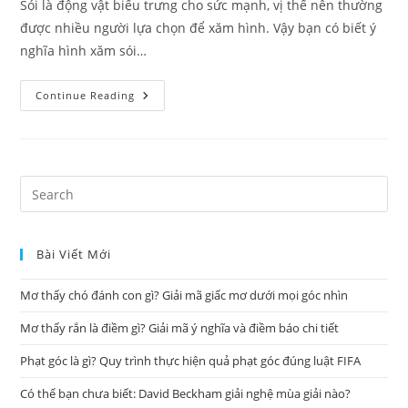
Sói là động vật biểu trưng cho sức mạnh, vị thế nên thường
được nhiều người lựa chọn để xăm hình. Vậy bạn có biết ý
nghĩa hình xăm sói…
Ý
Continue Reading
Nghĩa
Hình
Xăm
Sói
Là
Gì?
Tattoo
Pre
Hình
Es
Sói
Đẹp
to
Nhất
Bài Viết Mới
clo
the
Mơ thấy chó đánh con gì? Giải mã giấc mơ dưới mọi góc nhìn
sea
pan
Mơ thấy rắn là điềm gì? Giải mã ý nghĩa và điềm báo chi tiết
Phạt góc là gì? Quy trình thực hiện quả phạt góc đúng luật FIFA
Có thể bạn chưa biết: David Beckham giải nghệ mùa giải nào?