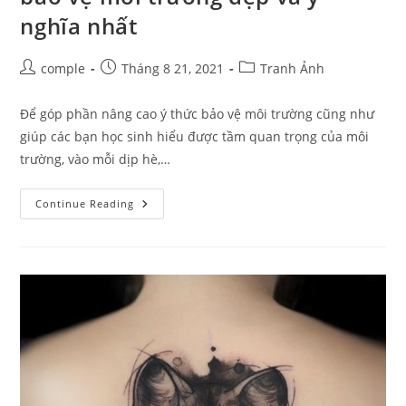
nghĩa nhất
Post
Post
Post
comple
Tháng 8 21, 2021
Tranh Ảnh
author:
published:
category:
Để góp phần nâng cao ý thức bảo vệ môi trường cũng như
giúp các bạn học sinh hiểu được tầm quan trọng của môi
trường, vào mỗi dịp hè,…
Một
Continue Reading
Số
Ý
Tưởng
Vẽ
Tranh
Đề
Tài
Bảo
Vệ
Môi
Trường
Đẹp
Và
Ý
Nghĩa