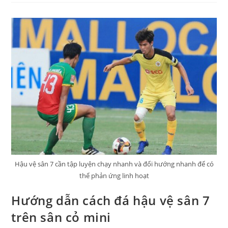
Thủ
Chạy
Nhanh
Nhất
Thế
Giới
Hậu vệ sân 7 cần tập luyện chạy nhanh và đổi hướng nhanh để có
thể phản ứng linh hoạt
Hướng dẫn cách đá hậu vệ sân 7
trên sân cỏ mini