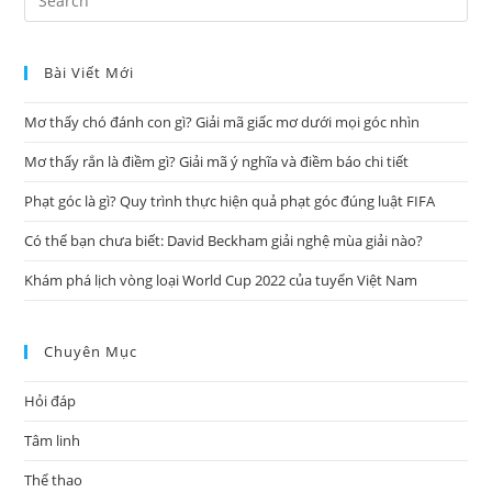
Es
to
Bài Viết Mới
clo
the
Mơ thấy chó đánh con gì? Giải mã giấc mơ dưới mọi góc nhìn
sea
pan
Mơ thấy rắn là điềm gì? Giải mã ý nghĩa và điềm báo chi tiết
Phạt góc là gì? Quy trình thực hiện quả phạt góc đúng luật FIFA
Có thể bạn chưa biết: David Beckham giải nghệ mùa giải nào?
Khám phá lịch vòng loại World Cup 2022 của tuyển Việt Nam
Chuyên Mục
Hỏi đáp
Tâm linh
Thể thao