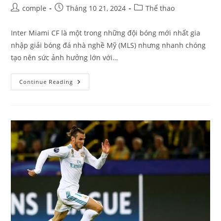
Post
Post
Post
comple
Tháng 10 21, 2024
Thể thao
author:
published:
category:
Inter Miami CF là một trong những đội bóng mới nhất gia
nhập giải bóng đá nhà nghề Mỹ (MLS) nhưng nhanh chóng
tạo nên sức ảnh hưởng lớn với…
Thông
Continue Reading
Tin
Cần
Nắm
Về
Đội
Bóng
Inter
Miami:
CLB
Messi
Thi
Đấu