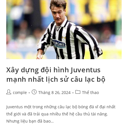
Sự
Nghiệp?
Xây dựng đội hình Juventus
mạnh nhất lịch sử câu lạc bộ
Post
Post
Post
comple
Tháng 8 26, 2024
Thể thao
author:
published:
category:
Juventus một trong những câu lạc bộ bóng đá vĩ đại nhất
thế giới và đã trải qua nhiều thế hệ cầu thủ tài năng.
Nhưng liệu bạn đã bao…