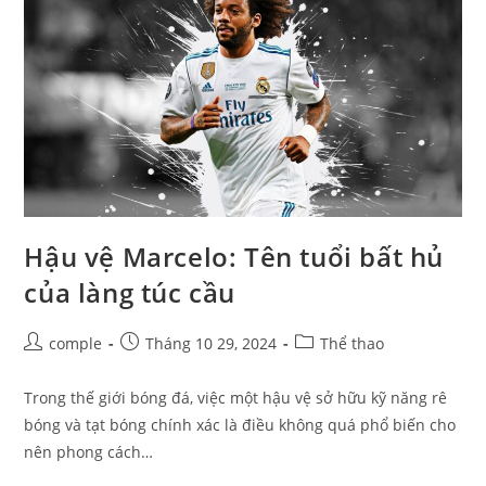
Hậu vệ Marcelo: Tên tuổi bất hủ
của làng túc cầu
Post
Post
Post
comple
Tháng 10 29, 2024
Thể thao
author:
published:
category:
Trong thế giới bóng đá, việc một hậu vệ sở hữu kỹ năng rê
bóng và tạt bóng chính xác là điều không quá phổ biến cho
nên phong cách…