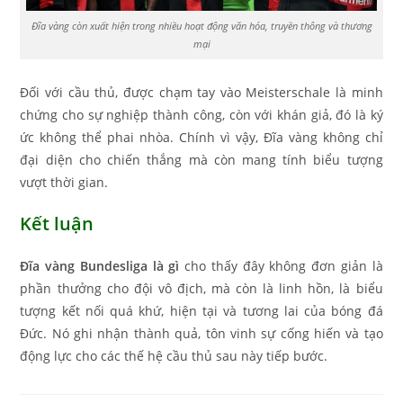
Đĩa vàng còn xuất hiện trong nhiều hoạt động văn hóa, truyền thông và thương
mại
Đối với cầu thủ, được chạm tay vào Meisterschale là minh
chứng cho sự nghiệp thành công, còn với khán giả, đó là ký
ức không thể phai nhòa. Chính vì vậy, Đĩa vàng không chỉ
đại diện cho chiến thắng mà còn mang tính biểu tượng
vượt thời gian.
Kết luận
Đĩa vàng Bundesliga là gì
cho thấy đây không đơn giản là
phần thưởng cho đội vô địch, mà còn là linh hồn, là biểu
tượng kết nối quá khứ, hiện tại và tương lai của bóng đá
Đức. Nó ghi nhận thành quả, tôn vinh sự cống hiến và tạo
động lực cho các thế hệ cầu thủ sau này tiếp bước.