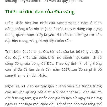
khoảng 11kg và đính tới 71 viên đá quý lấp lánh.
Thiết kế độc đáo của Đĩa vàng
Điểm khác biệt lớn nhất của Meisterschale nằm ở hình
dáng phẳng tròn như một chiếc đĩa, thay vì dáng cúp dựng
thẳng quen thuộc. Đây là yếu tố khiến Bundesliga trở nên
đặc biệt trong mắt giới mộ điệu toàn cầu.
Trên bề mặt của chiếc đĩa, tên các câu lạc bộ từng vô địch
đều được khắc cẩn thận, biến nó thành một cuốn lịch sử
sống động của bóng đá Đức. Theo dự tính, khoảng trống
còn lại đủ để lưu danh đến năm 2027, sau đó sẽ phải bổ
sung thêm diện tích khắc.
Ngoài ra,
71 viên đá quý
gắn quanh viền đĩa tượng trưng
cho sự vinh quang bất diệt. Nổi bật nhất là 5 viên đá lớn
đặt ở trung tâm, gợi nhắc đến giá trị lịch sử ngay từ những
ngày Bundesliga mới chào đời. Tất cả tạo nên một tổng thể