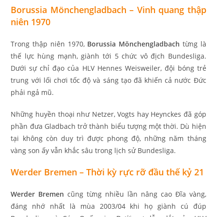
Borussia Mönchengladbach – Vinh quang thập
niên 1970
Trong thập niên 1970,
Borussia Mönchengladbach
từng là
thế lực hùng mạnh, giành tới 5 chức vô địch Bundesliga.
Dưới sự chỉ đạo của HLV Hennes Weisweiler, đội bóng trẻ
trung với lối chơi tốc độ và sáng tạo đã khiến cả nước Đức
phải ngả mũ.
Những huyền thoại như Netzer, Vogts hay Heynckes đã góp
phần đưa Gladbach trở thành biểu tượng một thời. Dù hiện
tại không còn duy trì được phong độ, những năm tháng
vàng son ấy vẫn khắc sâu trong lịch sử Bundesliga.
Werder Bremen – Thời kỳ rực rỡ đầu thế kỷ 21
Werder Bremen
cũng từng nhiều lần nâng cao Đĩa vàng,
đáng nhớ nhất là mùa 2003/04 khi họ giành cú đúp