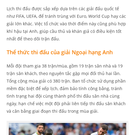
Lịch thi đấu được sắp xếp dựa trên các giải đấu quốc tế
như FIFA, UEFA, để tránh trùng với Euro, World Cup hay các
giải lớn khác. Việc tổ chức vào thời điểm này cũng phù hợp
khí hậu tại Anh, giúp cầu thủ và khán giả có điều kiện tốt
nhất để theo dõi trận đấu.
Thể thức thi đấu của giải Ngoại hạng Anh
Mỗi đội tham gia 38 trận/mùa, gồm 19 trận sân nhà và 19
trận sân khách, theo nguyên tắc gặp mọi đối thủ hai lần.
Tổng cộng mùa giải có 380 trận. Ban tổ chức sử dụng phần
mềm đặc biệt để xếp lịch, đảm bảo tính công bằng, tránh
tình trạng hai đội cùng thành phố thi đấu sân nhà cùng
ngày, hạn chế việc một đội phải liên tiếp thi đấu sân khách
và cân bằng giai đoạn thi đấu trong mùa giải.