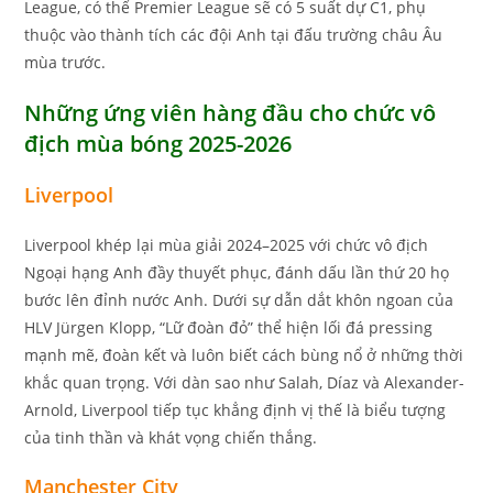
League, có thể Premier League sẽ có 5 suất dự C1, phụ
thuộc vào thành tích các đội Anh tại đấu trường châu Âu
mùa trước.
Những ứng viên hàng đầu cho chức vô
địch mùa bóng 2025-2026
Liverpool
Liverpool khép lại mùa giải 2024–2025 với chức vô địch
Ngoại hạng Anh đầy thuyết phục, đánh dấu lần thứ 20 họ
bước lên đỉnh nước Anh. Dưới sự dẫn dắt khôn ngoan của
HLV Jürgen Klopp, “Lữ đoàn đỏ” thể hiện lối đá pressing
mạnh mẽ, đoàn kết và luôn biết cách bùng nổ ở những thời
khắc quan trọng. Với dàn sao như Salah, Díaz và Alexander-
Arnold, Liverpool tiếp tục khẳng định vị thế là biểu tượng
của tinh thần và khát vọng chiến thắng.
Manchester City