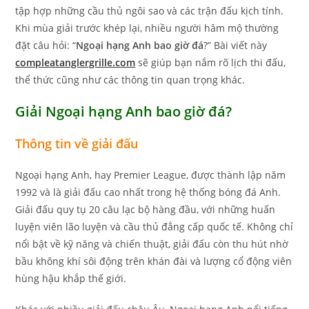
tập hợp những cầu thủ ngôi sao và các trận đấu kịch tính.
Khi mùa giải trước khép lại, nhiều người hâm mộ thường
đặt câu hỏi: “
Ngoại hạng Anh bao giờ đá
?” Bài viết này
compleatanglergrille.com
sẽ giúp bạn nắm rõ lịch thi đấu,
thể thức cũng như các thông tin quan trọng khác.
Giải Ngoại hạng Anh bao giờ đá?
Thông tin về giải đấu
Ngoại hạng Anh, hay Premier League, được thành lập năm
1992 và là giải đấu cao nhất trong hệ thống bóng đá Anh.
Giải đấu quy tụ 20 câu lạc bộ hàng đầu, với những huấn
luyện viên lão luyện và cầu thủ đẳng cấp quốc tế. Không chỉ
nổi bật về kỹ năng và chiến thuật, giải đấu còn thu hút nhờ
bầu không khí sôi động trên khán đài và lượng cổ động viên
hùng hậu khắp thế giới.