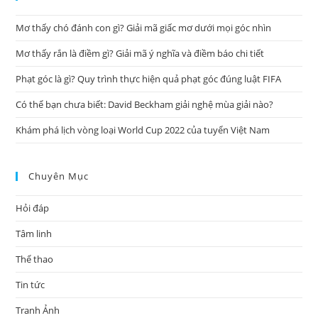
the
Mơ thấy chó đánh con gì? Giải mã giấc mơ dưới mọi góc nhìn
sea
pan
Mơ thấy rắn là điềm gì? Giải mã ý nghĩa và điềm báo chi tiết
Phạt góc là gì? Quy trình thực hiện quả phạt góc đúng luật FIFA
Có thể bạn chưa biết: David Beckham giải nghệ mùa giải nào?
Khám phá lịch vòng loại World Cup 2022 của tuyển Việt Nam
Chuyên Mục
Hỏi đáp
Tâm linh
Thể thao
Tin tức
Tranh Ảnh