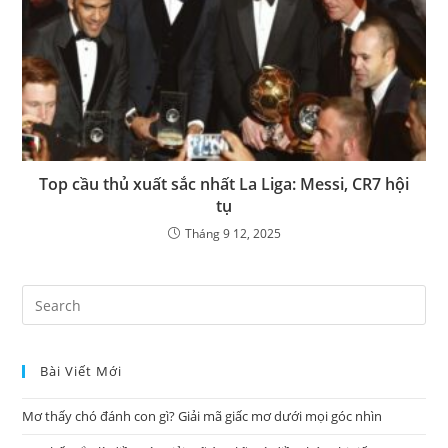
Top cầu thủ xuất sắc nhất La Liga: Messi, CR7 hội
tụ
Tháng 9 12, 2025
Pre
Es
to
Bài Viết Mới
clo
the
Mơ thấy chó đánh con gì? Giải mã giấc mơ dưới mọi góc nhìn
sea
pan