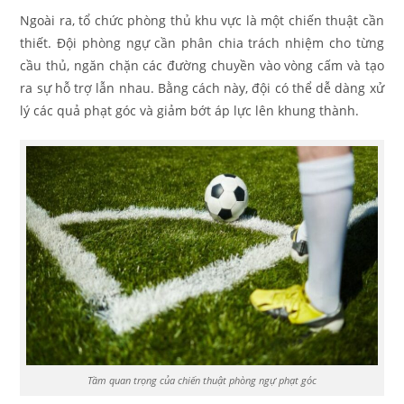
Ngoài ra, tổ chức phòng thủ khu vực là một chiến thuật cần
thiết. Đội phòng ngự cần phân chia trách nhiệm cho từng
cầu thủ, ngăn chặn các đường chuyền vào vòng cấm và tạo
ra sự hỗ trợ lẫn nhau. Bằng cách này, đội có thể dễ dàng xử
lý các quả phạt góc và giảm bớt áp lực lên khung thành.
Tầm quan trọng của chiến thuật phòng ngự phạt góc