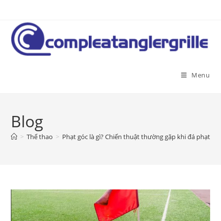
Skip
to
content
Menu
Blog
>
Thể thao
>
Phạt góc là gì? Chiến thuật thường gặp khi đá phạt gó