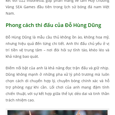
kết với U22 Indonesia, góp phần mang về tấm Huy chương
Vàng SEA Games đầu tiên trong lịch sử bóng đá nam Việt
Nam.
Phong cách thi đấu của Đỗ Hùng Dũng
Đỗ Hùng Dũng là mẫu cầu thủ không ồn ào, không hoa mỹ,
nhưng hiệu quả đến từng chi tiết. Anh thi đấu chủ yếu ở vị
trí tiền vệ trung tâm – nơi đòi hỏi sự tỉnh táo, khéo léo và
khả năng bao quát.
Điểm nổi bật của anh là khả năng đọc trận đấu và giữ nhịp.
Dũng không mạnh ở những pha xử lý phô trương mà luôn
chọn cách di chuyển hợp lý, chuyền bóng chính xác và hỗ
trợ phòng ngự khi cần. Lối chơi của anh mang đậm tính
chiến thuật, với sự kết hợp giữa thể lực dẻo dai và tinh thần
trách nhiệm cao.