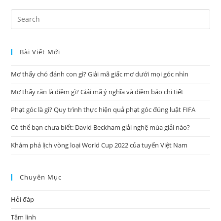
Pre
Es
to
Bài Viết Mới
clo
the
Mơ thấy chó đánh con gì? Giải mã giấc mơ dưới mọi góc nhìn
sea
pan
Mơ thấy rắn là điềm gì? Giải mã ý nghĩa và điềm báo chi tiết
Phạt góc là gì? Quy trình thực hiện quả phạt góc đúng luật FIFA
Có thể bạn chưa biết: David Beckham giải nghệ mùa giải nào?
Khám phá lịch vòng loại World Cup 2022 của tuyển Việt Nam
Chuyên Mục
Hỏi đáp
Tâm linh