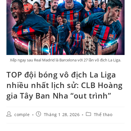
Xếp ngay sau Real Madrid là Barcelona với 27 lần vô địch La Liga.
TOP đội bóng vô địch La Liga
nhiều nhất lịch sử: CLB Hoàng
gia Tây Ban Nha “out trình”
Post
Post
Post
comple
Tháng 1 28, 2026
Thể thao
author:
published:
category: