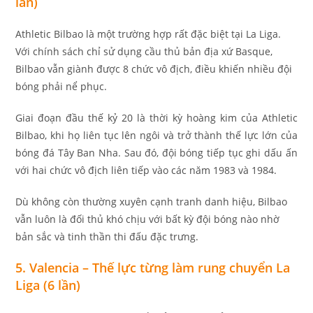
lần)
Athletic Bilbao là một trường hợp rất đặc biệt tại La Liga.
Với chính sách chỉ sử dụng cầu thủ bản địa xứ Basque,
Bilbao vẫn giành được 8 chức vô địch, điều khiến nhiều đội
bóng phải nể phục.
Giai đoạn đầu thế kỷ 20 là thời kỳ hoàng kim của Athletic
Bilbao, khi họ liên tục lên ngôi và trở thành thế lực lớn của
bóng đá Tây Ban Nha. Sau đó, đội bóng tiếp tục ghi dấu ấn
với hai chức vô địch liên tiếp vào các năm 1983 và 1984.
Dù không còn thường xuyên cạnh tranh danh hiệu, Bilbao
vẫn luôn là đối thủ khó chịu với bất kỳ đội bóng nào nhờ
bản sắc và tinh thần thi đấu đặc trưng.
5. Valencia – Thế lực từng làm rung chuyển La
Liga (6 lần)