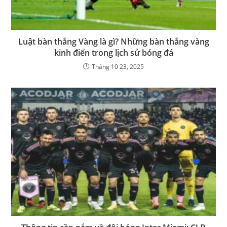
Luật bàn thắng Vàng là gì? Những bàn thắng vàng
kinh điển trong lịch sử bóng đá
Tháng 10 23, 2025