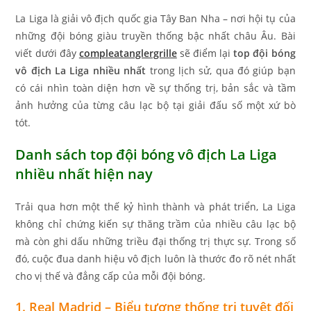
La Liga là giải vô địch quốc gia Tây Ban Nha – nơi hội tụ của
những đội bóng giàu truyền thống bậc nhất châu Âu. Bài
viết dưới đây
compleatanglergrille
sẽ điểm lại
top đội bóng
vô địch La Liga nhiều nhất
trong lịch sử, qua đó giúp bạn
có cái nhìn toàn diện hơn về sự thống trị, bản sắc và tầm
ảnh hưởng của từng câu lạc bộ tại giải đấu số một xứ bò
tót.
Danh sách top đội bóng vô địch La Liga
nhiều nhất hiện nay
Trải qua hơn một thế kỷ hình thành và phát triển, La Liga
không chỉ chứng kiến sự thăng trầm của nhiều câu lạc bộ
mà còn ghi dấu những triều đại thống trị thực sự. Trong số
đó, cuộc đua danh hiệu vô địch luôn là thước đo rõ nét nhất
cho vị thế và đẳng cấp của mỗi đội bóng.
1. Real Madrid – Biểu tượng thống trị tuyệt đối