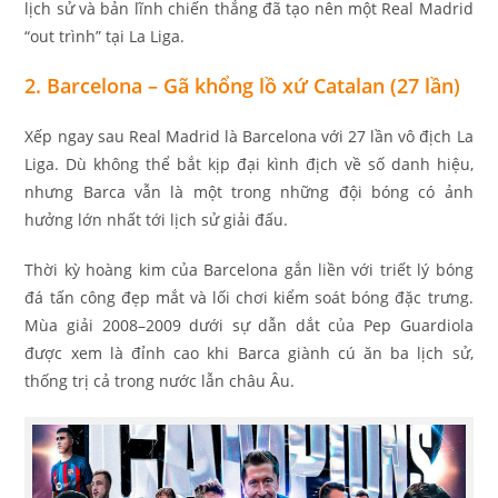
lịch sử và bản lĩnh chiến thắng đã tạo nên một Real Madrid
“out trình” tại La Liga.
2. Barcelona – Gã khổng lồ xứ Catalan (27 lần)
Xếp ngay sau Real Madrid là Barcelona với 27 lần vô địch La
Liga. Dù không thể bắt kịp đại kình địch về số danh hiệu,
nhưng Barca vẫn là một trong những đội bóng có ảnh
hưởng lớn nhất tới lịch sử giải đấu.
Thời kỳ hoàng kim của Barcelona gắn liền với triết lý bóng
đá tấn công đẹp mắt và lối chơi kiểm soát bóng đặc trưng.
Mùa giải 2008–2009 dưới sự dẫn dắt của Pep Guardiola
được xem là đỉnh cao khi Barca giành cú ăn ba lịch sử,
thống trị cả trong nước lẫn châu Âu.