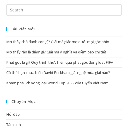
Pre
Es
to
Bài Viết Mới
clo
the
Mơ thấy chó đánh con gì? Giải mã giấc mơ dưới mọi góc nhìn
sea
pan
Mơ thấy rắn là điềm gì? Giải mã ý nghĩa và điềm báo chi tiết
Phạt góc là gì? Quy trình thực hiện quả phạt góc đúng luật FIFA
Có thể bạn chưa biết: David Beckham giải nghệ mùa giải nào?
Khám phá lịch vòng loại World Cup 2022 của tuyển Việt Nam
Chuyên Mục
Hỏi đáp
Tâm linh