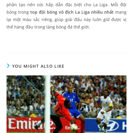
phần tạo nên sức hấp dẫn đặc biệt cho La Liga. Mỗi đội
bóng trong
top đội bóng vô địch La Liga nhiều nhất
mang
lại một màu sắc riêng, giúp giải đấu này luôn giữ được vị
thế hàng đầu trong làng bóng đá thế giới.
YOU MIGHT ALSO LIKE