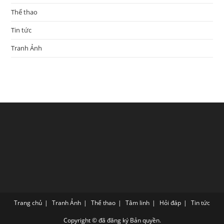
Thể thao
Tin tức
Tranh Ảnh
Trang chủ
Tranh Ảnh
Thể thao
Tâm linh
Hỏi đáp
Tin tức
Copyright © đã đăng ký Bản quyền.