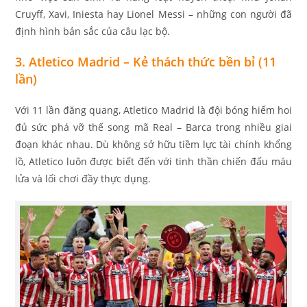
Cruyff, Xavi, Iniesta hay Lionel Messi – những con người đã
định hình bản sắc của câu lạc bộ.
3. Atletico Madrid – Kẻ thách thức bền bỉ (11
lần)
Với 11 lần đăng quang, Atletico Madrid là đội bóng hiếm hoi
đủ sức phá vỡ thế song mã Real – Barca trong nhiều giai
đoạn khác nhau. Dù không sở hữu tiềm lực tài chính khổng
lồ, Atletico luôn được biết đến với tinh thần chiến đấu máu
lửa và lối chơi đầy thực dụng.