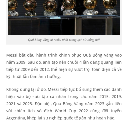
Quả Bóng Vàng ai nhiều nhất trong lịch sử bóng đá?
Messi bắt đầu hành trình chinh phục Quả Bóng Vàng vào
năm 2009. Sau đó, anh tạo nên chuỗi 4 lần đăng quang liên
tiếp từ 2009 đến 2012, thể hiện sự vượt trội toàn diện cả về
kỹ thuật lẫn tầm ảnh hưởng.
Không dừng lại ở đó, Messi tiếp tục bổ sung thêm các danh
hiệu vào bộ sưu tập cá nhân trong các năm 2015, 2019,
2021 và 2023. Đặc biệt, Quả Bóng Vàng năm 2023 gắn liền
với chiến tích vô địch World Cup 2022 cùng đội tuyển
Argentina, khép lại sự nghiệp quốc tế gần như hoàn hảo.