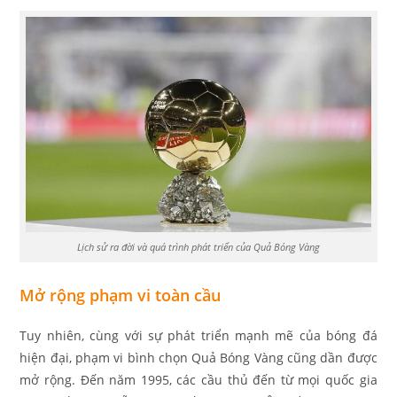
Lịch sử ra đời và quá trình phát triển của Quả Bóng Vàng
Mở rộng phạm vi toàn cầu
Tuy nhiên, cùng với sự phát triển mạnh mẽ của bóng đá
hiện đại, phạm vi bình chọn Quả Bóng Vàng cũng dần được
mở rộng. Đến năm 1995, các cầu thủ đến từ mọi quốc gia