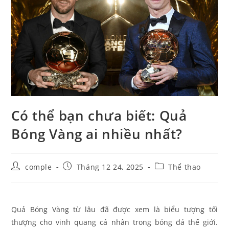
Có thể bạn chưa biết: Quả
Bóng Vàng ai nhiều nhất?
Post
Post
Post
comple
Tháng 12 24, 2025
Thể thao
author:
published:
category:
Quả Bóng Vàng từ lâu đã được xem là biểu tượng tối
thượng cho vinh quang cá nhân trong bóng đá thế giới.