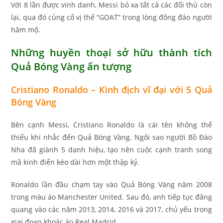
Với 8 lần được vinh danh, Messi bỏ xa tất cả các đối thủ còn
lại, qua đó củng cố vị thế “GOAT” trong lòng đông đảo người
hâm mộ.
Những huyền thoại sở hữu thành tích
Quả Bóng Vàng ấn tượng
Cristiano Ronaldo – Kình địch vĩ đại với 5 Quả
Bóng Vàng
Bên cạnh Messi, Cristiano Ronaldo là cái tên không thể
thiếu khi nhắc đến Quả Bóng Vàng. Ngôi sao người Bồ Đào
Nha đã giành 5 danh hiệu, tạo nên cuộc cạnh tranh song
mã kinh điển kéo dài hơn một thập kỷ.
Ronaldo lần đầu chạm tay vào Quả Bóng Vàng năm 2008
trong màu áo Manchester United. Sau đó, anh tiếp tục đăng
quang vào các năm 2013, 2014, 2016 và 2017, chủ yếu trong
giai đoạn khoác áo Real Madrid.