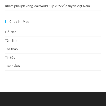
Khám phá lịch vòng loại World Cup 2022 của tuyển Việt Nam
Chuyên Mục
Hỏi đáp
Tâm linh
Thể thao
Tin tức
Tranh Ảnh