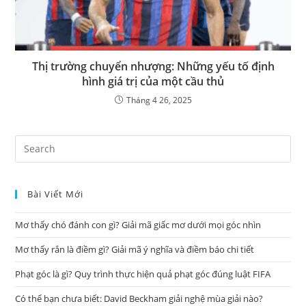
Thị trường chuyển nhượng: Những yếu tố định
hình giá trị của một cầu thủ
Tháng 4 26, 2025
Pre
Es
to
Bài Viết Mới
clo
the
Mơ thấy chó đánh con gì? Giải mã giấc mơ dưới mọi góc nhìn
sea
pan
Mơ thấy rắn là điềm gì? Giải mã ý nghĩa và điềm báo chi tiết
Phạt góc là gì? Quy trình thực hiện quả phạt góc đúng luật FIFA
Có thể bạn chưa biết: David Beckham giải nghệ mùa giải nào?