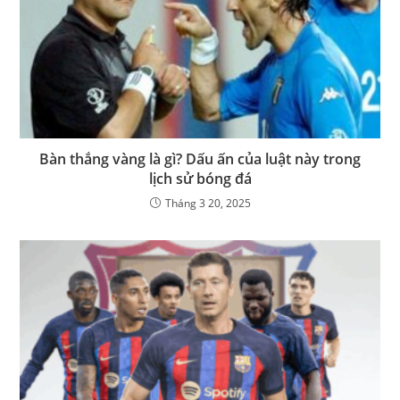
Bàn thắng vàng là gì? Dấu ấn của luật này trong
lịch sử bóng đá
Tháng 3 20, 2025