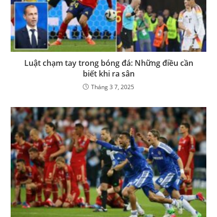
Luật chạm tay trong bóng đá: Những điều cần
biết khi ra sân
Tháng 3 7, 2025