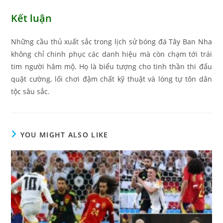
Kết luận
Những cầu thủ xuất sắc trong lịch sử bóng đá Tây Ban Nha
không chỉ chinh phục các danh hiệu mà còn chạm tới trái
tim người hâm mộ. Họ là biểu tượng cho tinh thần thi đấu
quật cường, lối chơi đậm chất kỹ thuật và lòng tự tôn dân
tộc sâu sắc.
YOU MIGHT ALSO LIKE