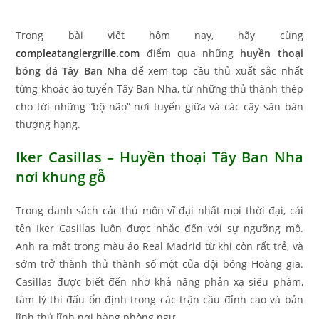
Trong bài viết hôm nay, hãy cùng
compleatanglergrille.com
điểm qua những
huyền thoại
bóng đá Tây Ban Nha
để xem top cầu thủ xuất sắc nhất
từng khoác áo tuyển Tây Ban Nha, từ những thủ thành thép
cho tới những “bộ não” nơi tuyến giữa và các cây săn bàn
thượng hạng.
Iker Casillas – Huyền thoại Tây Ban Nha
nơi khung gỗ
Trong danh sách các thủ môn vĩ đại nhất mọi thời đại, cái
tên Iker Casillas luôn được nhắc đến với sự ngưỡng mộ.
Anh ra mắt trong màu áo Real Madrid từ khi còn rất trẻ, và
sớm trở thành thủ thành số một của đội bóng Hoàng gia.
Casillas được biết đến nhờ khả năng phản xạ siêu phàm,
tâm lý thi đấu ổn định trong các trận cầu đỉnh cao và bản
lĩnh thủ lĩnh nơi hàng phòng ngự.