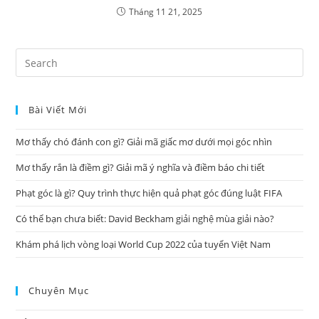
Tháng 11 21, 2025
Pre
Es
to
Bài Viết Mới
clo
the
Mơ thấy chó đánh con gì? Giải mã giấc mơ dưới mọi góc nhìn
sea
pan
Mơ thấy rắn là điềm gì? Giải mã ý nghĩa và điềm báo chi tiết
Phạt góc là gì? Quy trình thực hiện quả phạt góc đúng luật FIFA
Có thể bạn chưa biết: David Beckham giải nghệ mùa giải nào?
Khám phá lịch vòng loại World Cup 2022 của tuyển Việt Nam
Chuyên Mục