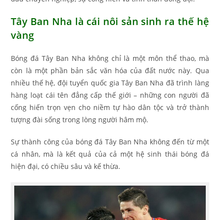
Tây Ban Nha là cái nôi sản sinh ra thế hệ
vàng
Bóng đá Tây Ban Nha không chỉ là một môn thể thao, mà
còn là một phần bản sắc văn hóa của đất nước này. Qua
nhiều thế hệ, đội tuyển quốc gia Tây Ban Nha đã trình làng
hàng loạt cái tên đẳng cấp thế giới – những con người đã
cống hiến trọn vẹn cho niềm tự hào dân tộc và trở thành
tượng đài sống trong lòng người hâm mộ.
Sự thành công của bóng đá Tây Ban Nha không đến từ một
cá nhân, mà là kết quả của cả một hệ sinh thái bóng đá
hiện đại, có chiều sâu và kế thừa.