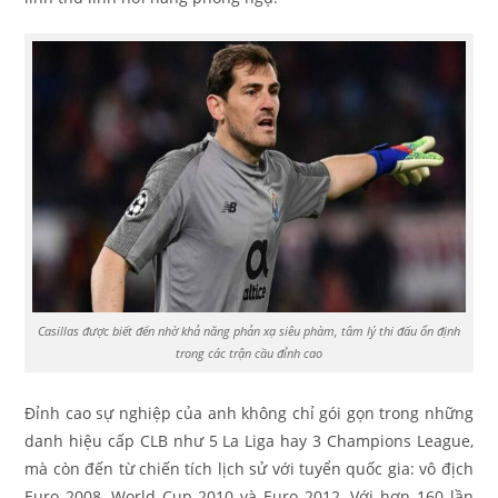
Casillas được biết đến nhờ khả năng phản xạ siêu phàm, tâm lý thi đấu ổn định
trong các trận cầu đỉnh cao
Đỉnh cao sự nghiệp của anh không chỉ gói gọn trong những
danh hiệu cấp CLB như 5 La Liga hay 3 Champions League,
mà còn đến từ chiến tích lịch sử với tuyển quốc gia: vô địch
Euro 2008, World Cup 2010 và Euro 2012. Với hơn 160 lần