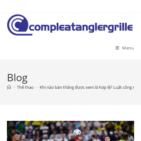
Skip
to
content
Menu
Blog
>
Thể thao
>
Khi nào bàn thắng được xem là hợp lệ? Luật công nhậ