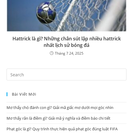
Hattrick là gì? Những chân sút lập nhiều hattrick
nhất lịch sử bóng đá
Tháng 7 24, 2025
Pre
Es
to
Bài Viết Mới
clo
the
Mơ thấy chó đánh con gì? Giải mã giấc mơ dưới mọi góc nhìn
sea
pan
Mơ thấy rắn là điềm gì? Giải mã ý nghĩa và điềm báo chi tiết
Phạt góc là gì? Quy trình thực hiện quả phạt góc đúng luật FIFA