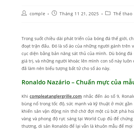
Post
Post
Post
comple
Tháng 11 21, 2025
Thể thao
author:
published:
category:
Trong suốt chiều dài phát triển của bóng đá thế giới, c
đoạt trận đấu. Đó là số áo của những người gánh trên v
cục diện bằng bản năng sát thủ của mình. Dù bóng đá q
giá trị, và những người khoác lên mình con số này luôn
đã làm nên biểu tượng bất tử cho số áo này.
Ronaldo Nazário – Chuẩn mực của mẫ
Khi
compleatanglergrille.com
nhắc đến áo số 9, Ronald
bùng nổ trong tốc độ, sức mạnh và kỹ thuật ở mức gần 
khiến sân vận động nín thở chờ đợi một cú bứt phá hoặ
vàng và phong độ rực sáng tại World Cup đủ để chứng
thương, di sản Ronaldo để lại vẫn là khuôn mẫu để mọi 