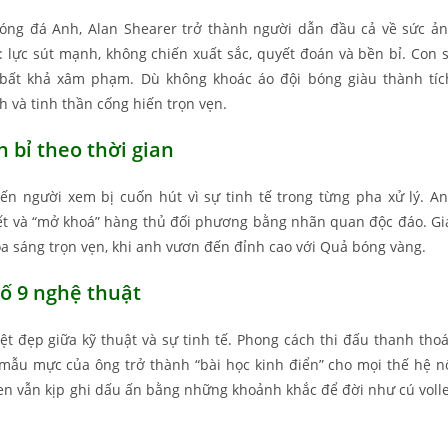
óng đá Anh, Alan Shearer trở thành người dẫn đầu cả về sức ả
 lực sút mạnh, không chiến xuất sắc, quyết đoán và bền bỉ. Con 
bất khả xâm phạm. Dù không khoác áo đội bóng giàu thành tíc
 và tinh thần cống hiến trọn vẹn.
 bỉ theo thời gian
n người xem bị cuốn hút vì sự tinh tế trong từng pha xử lý. A
 kết và “mở khoá” hàng thủ đối phương bằng nhãn quan độc đáo. Gi
 sáng trọn vẹn, khi anh vươn đến đỉnh cao với Quả bóng vàng.
ố 9 nghệ thuật
t đẹp giữa kỹ thuật và sự tinh tế. Phong cách thi đấu thanh thoá
u mực của ông trở thành “bài học kinh điển” cho mọi thế hệ n
en vẫn kịp ghi dấu ấn bằng những khoảnh khắc để đời như cú voll