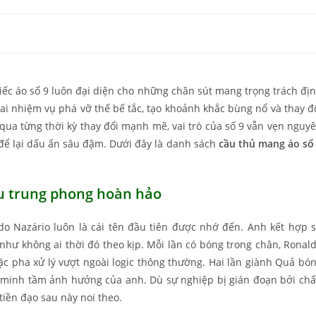
hiếc áo số 9 luôn đại diện cho những chân sút mang trọng trách đị
ai nhiệm vụ phá vỡ thế bế tắc, tạo khoảnh khắc bùng nổ và thay đ
ua từng thời kỳ thay đổi mạnh mẽ, vai trò của số 9 vẫn vẹn nguy
 để lại dấu ấn sâu đậm. Dưới đây là danh sách
cầu thủ mang áo số
u trung phong hoàn hảo
o Nazário luôn là cái tên đầu tiên được nhớ đến. Anh kết hợp 
như không ai thời đó theo kịp. Mỗi lần có bóng trong chân, Ronal
c pha xử lý vượt ngoài logic thông thường. Hai lần giành Quả bó
 minh tầm ảnh hưởng của anh. Dù sự nghiệp bị gián đoạn bởi ch
tiền đạo sau này noi theo.