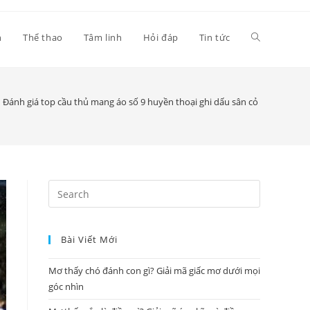
Toggle
h
Thể thao
Tâm linh
Hỏi đáp
Tin tức
website
Đánh giá top cầu thủ mang áo số 9 huyền thoại ghi dấu sân cỏ
search
Press
Escape
to
Bài Viết Mới
close
the
Mơ thấy chó đánh con gì? Giải mã giấc mơ dưới mọi
search
góc nhìn
panel.