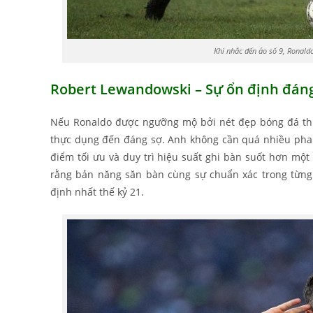
Khi nhắc đến áo số 9, Ronaldo
Robert Lewandowski – Sự ổn định đán
Nếu Ronaldo được ngưỡng mộ bởi nét đẹp bóng đá thuầ
thực dụng đến đáng sợ. Anh không cần quá nhiều pha x
điểm tối ưu và duy trì hiệu suất ghi bàn suốt hơn mộ
rằng bản năng săn bàn cùng sự chuẩn xác trong từng
định nhất thế kỷ 21.