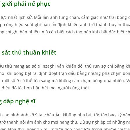
ế giới phải nể phục
lực nhất lịch sử. Mỗi lần anh tung chân, cảm giác như trái bóng 
 cùng hiệu suất ghi bàn ổn định khiến anh trở thành huyền tho
ông chỉ ghi bàn nhiều, mà còn biết cách tạo nên khí chất đặc biệt c
 sát thủ thuần khiết
ầu thủ mang áo số 9
Inzaghi vẫn khiến đối thủ run sợ chỉ bằng k
 nơi khi bóng bật ra, định đoạt trận đấu bằng những pha chạm bó
ch một số 9 có thể tỏa sáng mà không cần chạm bóng quá nhiều. V
m điều đó tốt hơn hầu hết mọi người cùng thời.
 dấp nghệ sĩ
t cho hình ảnh số 9 tại châu Âu. Những pha bứt tốc táo bạo, kỹ nă
 trở thành nỗi ám ảnh cho mọi hàng thủ. Dù sự nghiệp có những n
y Ban Nha thời hoàng kim – người góp công lớn trong những chức 