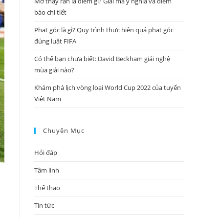
Mơ thấy rắn là điềm gì? Giải mã ý nghĩa và điềm
báo chi tiết
Phạt góc là gì? Quy trình thực hiện quả phạt góc
đúng luật FIFA
Có thể bạn chưa biết: David Beckham giải nghệ
mùa giải nào?
Khám phá lịch vòng loại World Cup 2022 của tuyển
Việt Nam
Chuyên Mục
Hỏi đáp
Tâm linh
Thể thao
Tin tức