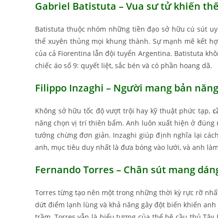
Gabriel Batistuta – Vua sư tử khiến th
Batistuta thuộc nhóm những tiền đạo sở hữu cú sút uy 
thể xuyên thủng mọi khung thành. Sự mạnh mẽ kết hợp
của cả Fiorentina lẫn đội tuyển Argentina. Batistuta kh
chiếc áo số 9: quyết liệt, sắc bén và có phần hoang dã.
Filippo Inzaghi – Người mang bản năng
Không sở hữu tốc độ vượt trội hay kỹ thuật phức tạp,
c
năng chọn vị trí thiên bẩm. Anh luôn xuất hiện ở đúng
tưởng chừng đơn giản. Inzaghi giúp định nghĩa lại cá
anh, mục tiêu duy nhất là đưa bóng vào lưới, và anh là
Fernando Torres – Chân sút mang dáng
Torres từng tạo nên một trong những thời kỳ rực rỡ nhấ
dứt điểm lạnh lùng và khả năng gây đột biến khiến anh
trầm, Torres vẫn là biểu tượng của thế hệ cầu thủ Tâ