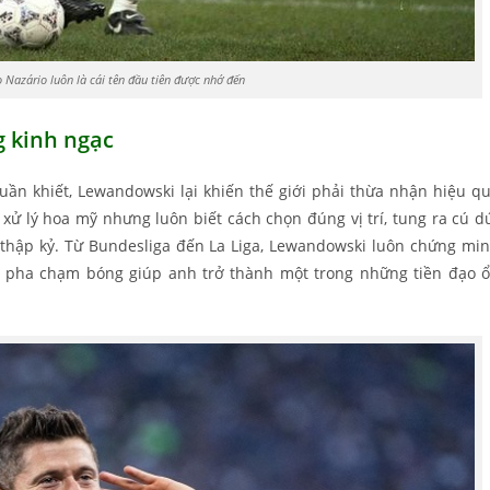
 Nazário luôn là cái tên đầu tiên được nhớ đến
g kinh ngạc
n khiết, Lewandowski lại khiến thế giới phải thừa nhận hiệu q
ử lý hoa mỹ nhưng luôn biết cách chọn đúng vị trí, tung ra cú d
t thập kỷ. Từ Bundesliga đến La Liga, Lewandowski luôn chứng mi
 pha chạm bóng giúp anh trở thành một trong những tiền đạo 