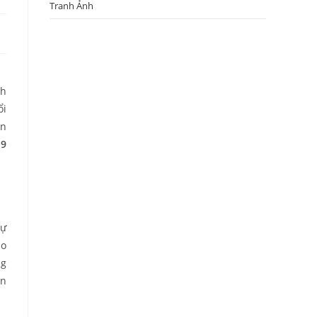
Tranh Ảnh
nh
ổi
ên
 9
sự
do
ng
ấn