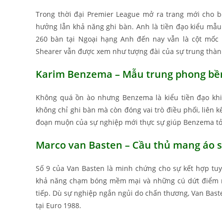
Trong thời đại Premier League mở ra trang mới cho b
hưởng lẫn khả năng ghi bàn. Anh là tiền đạo kiểu mẫu:
260 bàn tại Ngoại hạng Anh đến nay vẫn là cột mốc 
Shearer vẫn được xem như tượng đài của sự trung thành
Karim Benzema – Mẫu trung phong bền
Không quá ồn ào nhưng Benzema là kiểu tiền đạo khiế
không chỉ ghi bàn mà còn đóng vai trò điều phối, liên
đoạn muộn của sự nghiệp mới thực sự giúp Benzema tỏa
Marco van Basten – Cầu thủ mang áo s
Số 9 của Van Basten là minh chứng cho sự kết hợp tuyệ
khả năng chạm bóng mềm mại và những cú dứt điểm mẫ
tiếp. Dù sự nghiệp ngắn ngủi do chấn thương, Van Bast
tại Euro 1988.