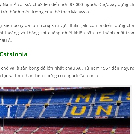
Đông Nam Á với sức chứa lên đến hơn 87.000 người. Được xây dựng c
rở thành biểu tượng của thể thao Malaysia.
 kiện bóng đá lớn trong khu vực, Bukit Jalil còn là điểm dừng ch
đài thoáng và không khí cuồng nhiệt khiến sân trở thành một tro
hâu Á.
Catalonia
 chỗ và là sân bóng đá lớn nhất châu Âu. Từ năm 1957 đến nay, n
ân tộc và tinh thần kiên cường của người Catalonia.