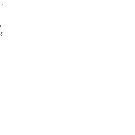
ho
ân
ng
ơi