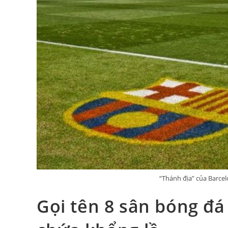
“Thánh địa” của Barce
Gọi tên 8 sân bóng đá 