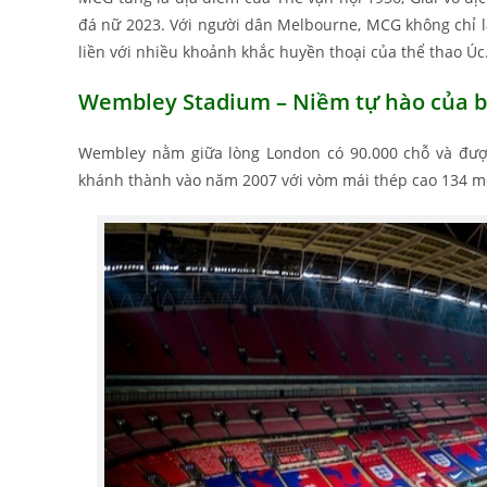
đá nữ 2023. Với người dân Melbourne, MCG không chỉ là
liền với nhiều khoảnh khắc huyền thoại của thể thao Úc
Wembley Stadium – Niềm tự hào của 
Wembley nằm giữa lòng London có 90.000 chỗ và đượ
khánh thành vào năm 2007 với vòm mái thép cao 134 mét