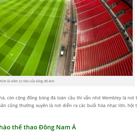
ính là niềm tự hào của bóng đá Anh
nhà, còn cộng đồng bóng đá toàn cầu thì vẫn nhớ Wembley là nơi 
ân cũng thường xuyên là nơi diễn ra các buổi hòa nhạc lớn, hội 
ự hào thể thao Đông Nam Á