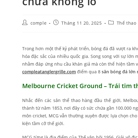
chứa khổng lồ
Post
Post
Post
comple
Tháng 11 20, 2025
Thể thao
author:
published:
category:
Trong hơn một thế kỷ phát triển, bóng đá đã vượt ra k
hóa đặc sắc của nhiều quốc gia. Song song với sự lớn 
nhằm đáp ứng nhu cầu khán giả mà còn thể hiện tầm vóc
compleatanglergrille.com
điểm qua 8
sân bóng đá lớn 
Melbourne Cricket Ground – Trái tim t
Nhắc đến các sân thể thao hàng đầu thế giới, Melbou
thành từ năm 1853, nơi đây có sức chứa gần 100.000 ngư
môn cricket, MCG vẫn thường xuyên được lựa chọn cho 
kiện tầm cỡ thế giới.
MCG từng là địa điểm của Thế vận hội 1956, Giải vô địc