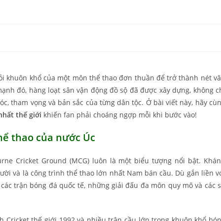
hỏi khuôn khổ của một môn thể thao đơn thuần để trở thành nét v
mạnh đó, hàng loạt sân vận động đồ sộ đã được xây dựng, không c
, tham vọng và bản sắc của từng dân tộc. Ở bài viết này, hãy cù
nhất thế giới
khiến fan phải choáng ngợp mỗi khi bước vào!
hể thao của nước Úc
rne Cricket Ground (MCG) luôn là một biểu tượng nổi bật. Khá
ời và là công trình thể thao lớn nhất Nam bán cầu. Dù gắn liền v
các trận bóng đá quốc tế, những giải đấu đa môn quy mô và các 
h Cricket thế giới 1992 và nhiều trận cầu lớn trong khuôn khổ bó