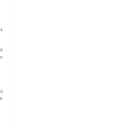
là
00
ến
mô
nh