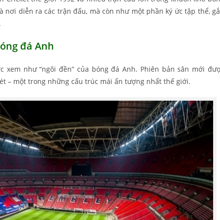
 nơi diễn ra các trận đấu, mà còn như một phần ký ức tập thể, g
.
bóng đá Anh
c xem như “ngôi đền” của bóng đá Anh. Phiên bản sân mới đư
 – một trong những cấu trúc mái ấn tượng nhất thế giới.